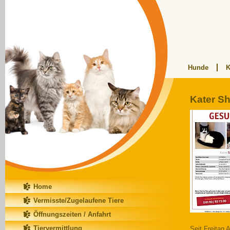
Hunde
K
Kater Sh
Home
Vermisste/Zugelaufene Tiere
Öffnungszeiten / Anfahrt
Tiervermittlung
Seit Freitag 